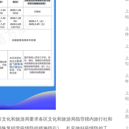
上
站
上
作
上
上
引
上
年
上
司
上
息
市文化和旅游局要求各区文化和旅游局指导辖内旅行社和
序恢复经营疫情防控措施指引》，扎实做好疫情防控工
上