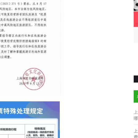
上
哪
上
费